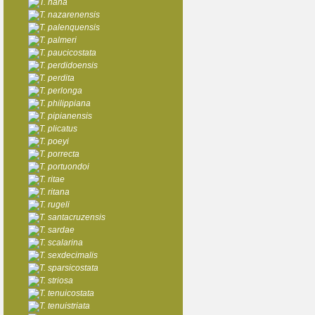
T. nana
T. nazarenensis
T. palenquensis
T. palmeri
T. paucicostata
T. perdidoensis
T. perdita
T. perlonga
T. philippiana
T. pipianensis
T. plicatus
T. poeyi
T. porrecta
T. portuondoi
T. ritae
T. ritana
T. rugeli
T. santacruzensis
T. sardae
T. scalarina
T. sexdecimalis
T. sparsicostata
T. striosa
T. tenuicostata
T. tenuistriata