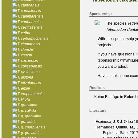
Tetrentodon claritaen
T. camoensis
T. canasiensis
Sponsorship
T. canimarensis
T. caobaensis
The species
Tetren
T. ceciliasensis
Tetrentodon clarita
T. ceiba
T. ceibamochensis
With the sponsorship y
T. claritaensis
projects.
T. clenchi
If you have questions,
T. clerchi
(
sponsorship@hymis.ne
T. cocaensis
T. coliseoensis
you want to adopt.
T. cyclostoma
Have a look at one
exam
T. distorta
T. elizaldensis
Red lists
T. emilii
T. empalmensis
Keine Einträge in Roten L
T. filiola
T. gracillima
T. g. callida
Literature
T. g. gracillima
T. gravidula
Espinosa, J. & J. Ortea
19
T. g. chorrillensis
Hernández Quinta, M., 
T. g. gravidula
Espinosa Sáez
2017.