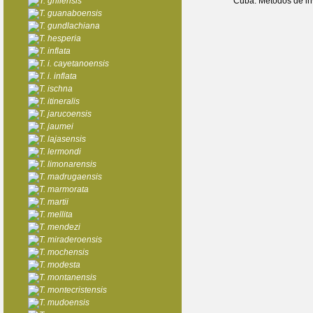
T. grillensis
Cuba. Métodos de inv
T. guanaboensis
T. gundlachiana
T. hesperia
T. inflata
T. i. cayetanoensis
T. i. inflata
T. ischna
T. itineralis
T. jarucoensis
T. jaumei
T. lajasensis
T. lermondi
T. limonarensis
T. madrugaensis
T. marmorata
T. martii
T. mellita
T. mendezi
T. miraderoensis
T. mochensis
T. modesta
T. montanensis
T. montecristensis
T. mudoensis