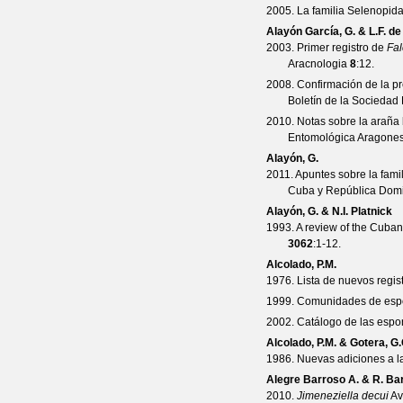
2005. La familia Selenopid
Alayón García, G. & L.F. d
2003. Primer registro de
Fal
Aracnologia
8
:12.
2008. Confirmación de la p
Boletín de la Socieda
2010. Notas sobre la araña
Entomológica Aragone
Alayón, G.
2011. Apuntes sobre la fam
Cuba y República Dom
Alayón, G. & N.I. Platnick
1993. A review of the Cuba
3062
:1-12.
Alcolado, P.M.
1976. Lista de nuevos regis
1999. Comunidades de espo
2002. Catálogo de las espo
Alcolado, P.M. & Gotera, G.
1986. Nuevas adiciones a l
Alegre Barroso A. & R. Ba
2010.
Jimeneziella decui
Av