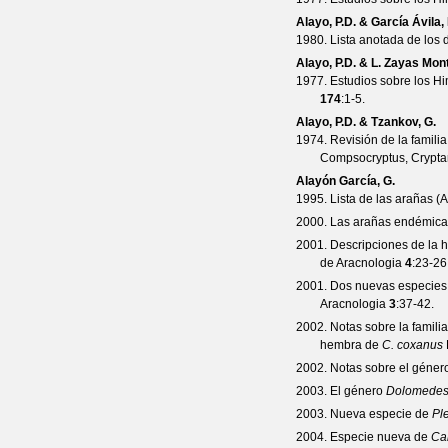
Alayo, P.D. & García Ávila, I
1980. Lista anotada de los 
Alayo, P.D. & L. Zayas Mon
1977. Estudios sobre los H
174
:1-5.
Alayo, P.D. & Tzankov, G.
1974. Revisión de la famil
Compsocryptus, Cryptanu
Alayón García, G.
1995. Lista de las arañas 
2000. Las arañas endémica
2001. Descripciones de la
de Aracnologia
4
:23-26
2001. Dos nuevas especie
Aracnologia
3
:37-42.
2002. Notas sobre la famil
hembra de
C. coxanus
2002. Notas sobre el géne
2003. El género
Dolomede
2003. Nueva especie de
Pl
2004. Especie nueva de
Ca