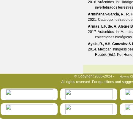
2016. Arácnidos. In: Hidalg
invertebrados terrestr
Armiñanan-García, R., R. F
2021. Catálogo ilustrado de
Armas, L.F. de, A. Alegre 
2017. Arácnidos. In: Mancin
colecciones biológicas
Ayala, R., V.H. Gonzalez & 
2014. Mexican stingless bees
Roubik (Ed.). Pot-Honey
HymIS project footer
© Copyright 2006-2024 -
How to Ci
All rights reserved. For questions and sugge
HymIS projectlist