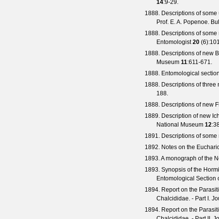
14
:9-29.
1888. Descriptions of some 
Prof. E. A. Popenoe.
Bul
1888. Descriptions of some
Entomologist
20
(
6
):10
1888. Descriptions of new B
Museum
11
:611-671.
1888. Entomological sectio
1888. Descriptions of three 
188.
1888. Descriptions of new F
1889. Description of new Ic
National Museum
12
:3
1891. Descriptions of som
1892. Notes on the Eucharid
1893. A monograph of the N
1893. Synopsis of the Horm
Entomological Section 
1894. Report on the Parasiti
Chalcididae. - Part I.
Jo
1894. Report on the Parasiti
Chalcididae. - Part II.
Jo