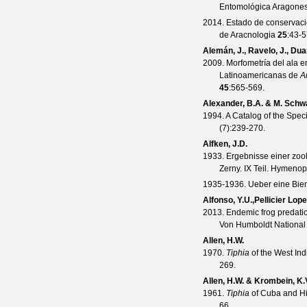
Entomológica Aragone
2014. Estado de conservac
de Aracnologia
25
:43-5
Alemán, J., Ravelo, J., Duar
2009. Morfometría del ala 
Latinoamericanas de
A
45
:565-569.
Alexander, B.A. & M. Schw
1994. A Catalog of the Spec
(
7
):239-270.
Alfken, J.D.
1933. Ergebnisse einer zoo
Zerny. IX Teil. Hymenop
1935-1936. Ueber eine Bie
Alfonso, Y.U.,Pellicier Lop
2013. Endemic frog predati
Von Humboldt National
Allen, H.W.
1970.
Tiphia
of the West In
269.
Allen, H.W. & Krombein, K.
1961.
Tiphia
of Cuba and Hi
66.