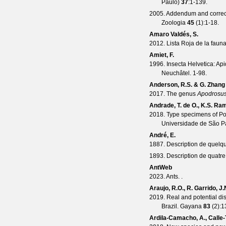
Paulo)
37
:1-139.
2005. Addendum and correct
Zoologia
45
(
1
):1-18.
Amaro Valdés, S.
2012. Lista Roja de la faun
Amiet, F.
1996. Insecta Helvetica: Api
Neuchâtel. 1-98.
Anderson, R.S. & G. Zhang
2017. The genus
Apodrosu
Andrade, T. de O., K.S. Ra
2018. Type specimens of P
Universidade de São Pa
André, E.
1887. Description de quelq
1893. Description de quatr
AntWeb
2023. Ants. .
Araujo, R.O., R. Garrido, 
2019. Real and potential dis
Brazil.
Gayana
83
(
2
):1
Ardila-Camacho, A., Calle-T