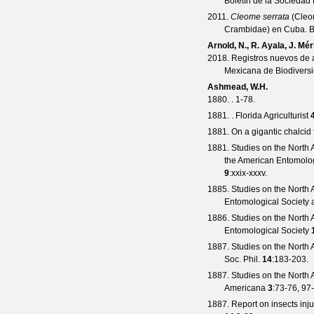
Boletín de la Socieda
2011.
Cleome serrata
(Cleom
Crambidae) en Cuba.
B
Arnold, N., R. Ayala, J. Mé
2018. Registros nuevos de 
Mexicana de Biodivers
Ashmead, W.H.
1880. . 1-78.
1881. .
Florida Agriculturist
1881. On a gigantic chalcid f
1881. Studies on the North 
the American Entomolog
9
:xxix-xxxv.
1885. Studies on the North 
Entomological Society 
1886. Studies on the North 
Entomological Society
1887. Studies on the North A
Soc. Phil.
14
:183-203.
1887. Studies on the North A
Americana
3
:73-76, 97
1887. Report on insects inju