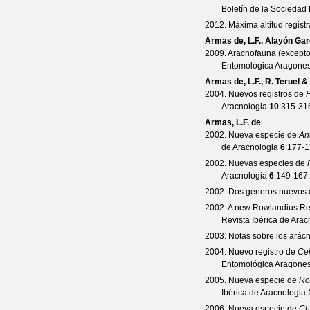
Boletín de la Socieda
2012. Máxima altitud regist
Armas de, L.F., Alayón Ga
2009. Aracnofauna (excepto
Entomológica Aragone
Armas de, L.F., R. Teruel &
2004. Nuevos registros de
P
Aracnologia
10
:315-31
Armas, L.F. de
2002. Nueva especie de
Ant
de Aracnologia
6
:177-1
2002. Nuevas especies de
Aracnologia
6
:149-167.
2002. Dos géneros nuevos 
2002. A new Rowlandius Red
Revista Ibérica de Arac
2003. Notas sobre los arácn
2004. Nuevo registro de
Cel
Entomológica Aragone
2005. Nueva especie de
Ro
Ibérica de Aracnologia
2006. Nueva especie de
Ch