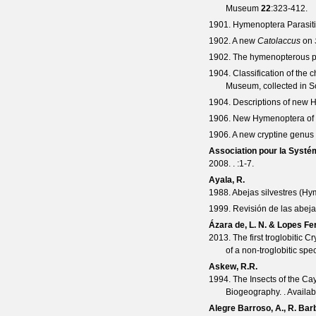
Museum
22
:323-412.
1901. Hymenoptera Parasit
1902. A new
Catolaccus
on
1902. The hymenopterous p
1904. Classification of the 
Museum, collected in S
1904. Descriptions of new 
1906. New Hymenoptera of t
1906. A new cryptine genus
Association pour la Systém
2008. .
:1-7.
Ayala, R.
1988. Abejas silvestres (H
1999. Revisión de las abej
Ázara de, L. N. & Lopes Fer
2013. The first troglobitic
of a non-troglobitic spe
Askew, R.R.
1994. The Insects of the Cay
Biogeography. . Availab
Alegre Barroso, A., R. Bar