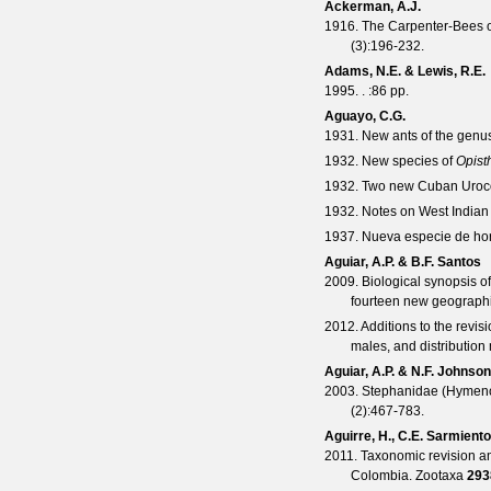
Ackerman, A.J.
1916. The Carpenter-Bees o
(
3
):196-232.
Adams, N.E. & Lewis, R.E.
1995. .
:86 pp.
Aguayo, C.G.
1931. New ants of the gen
1932. New species of
Opist
1932. Two new Cuban Uroc
1932. Notes on West Indian
1937. Nueva especie de ho
Aguiar, A.P. & B.F. Santos
2009. Biological synopsis o
fourteen new geographi
2012. Additions to the revis
males, and distribution
Aguiar, A.P. & N.F. Johnson
2003. Stephanidae (Hymenop
(
2
):467-783.
Aguirre, H., C.E. Sarmient
2011. Taxonomic revision a
Colombia.
Zootaxa
293