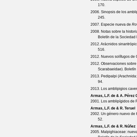
170.
2006. Sinopsis de los ambli
245.
2007. Especie nueva de
Ro
2008. Notas sobre la histori
Boletín de la Socieda
2012. Arácnidos sinantrópi
516.
2012. Nuevos solífugos de 
2012. Observaciones sobre 
Scarabaeidae).
Boletín
2013. Pedipalpi (Arachnida
94.
2013. Los amblipigios cave
Armas, L.F. de & A. Pérez
2001. Los amblipígidos de 
Armas, L.F. de & R. Teruel
2002. Un género nuevo de H
52.
Armas, L.F. de & R. Núñez
2005. Malpighiaceae: nueva