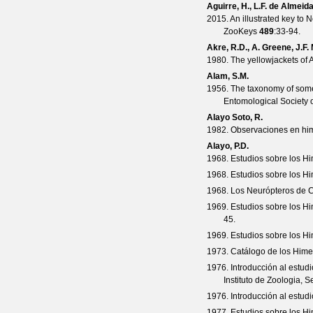
Aguirre, H., L.F. de Almei
2015. An illustrated key to 
ZooKeys
489
:33-94.
Akre, R.D., A. Greene, J.F
1980. The yellowjackets of 
Alam, S.M.
1956. The taxonomy of some 
Entomological Society 
Alayo Soto, R.
1982. Observaciones en hi
Alayo, P.D.
1968. Estudios sobre los H
1968. Estudios sobre los H
1968. Los Neurópteros de 
1969. Estudios sobre los H
45.
1969. Estudios sobre los H
1973. Catálogo de los Himen
1976. Introducción al estu
Instituto de Zoologia, S
1976. Introducción al estu
1977. Estudios sobre los H