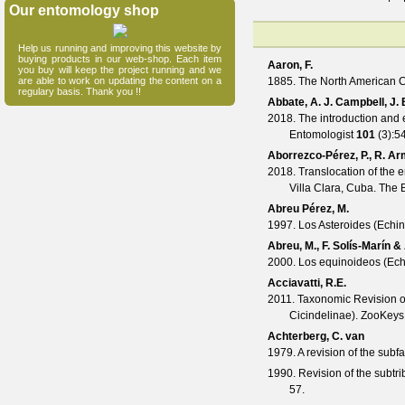
Our entomology shop
Help us running and improving this website by
buying products in our web-shop. Each item
Aaron, F.
you buy will keep the project running and we
are able to work on updating the content on a
1885. The North American 
regulary basis. Thank you !!
Abbate, A. J. Campbell, J.
2018. The introduction and 
Entomologist
101
(
3
):5
Aborrezco-Pérez, P., R. Ar
2018. Translocation of the 
Villa Clara, Cuba.
The B
Abreu Pérez, M.
1997. Los Asteroides (Echi
Abreu, M., F. Solís-Marín 
2000. Los equinoideos (Ech
Acciavatti, R.E.
2011. Taxonomic Revision of
Cicindelinae).
ZooKeys
Achterberg, C. van
1979. A revision of the sub
1990. Revision of the subt
57.