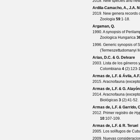
2018. New species and new d
Ardila-Camacho, A., J.A. 
2019. New genera records o
Zoologia
59
:1-18.
Argaman, Q.
1990. A synopsis of Perilam
Zoologica Hungarica
3
1996. Generic synopsis of S
(Termeszettudomanyi 
Arias, D.C. & G. Delvare
2003. Lista de los géneros 
Colombiana
4
(
2
):123-
Armas de, L.F. & Ávila, A.F.
2015. Aracnofauna (except
Armas de, L.F. & G. Alayón
2014. Aracnofauna (excepto 
Biológicas
3
(
2
):41-52.
Armas de, L.F. & Garrido, O
2012. Primer registro de
Hy
10
:107-109.
Armas de, L.F. & R. Teruel
2005. Los solífugos de Cuba
2009. Nuevas consideracio