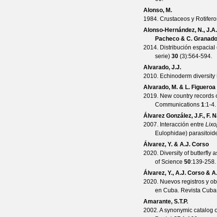
Alonso, M.
1984. Crustaceos y Rotifer
Alonso-Hernández, N., J.A. 
Pacheco & C. Granad
2014. Distribución espacia
serie)
30
(
3
):564-594.
Alvarado, J.J.
2010. Echinoderm diversity
Alvarado, M. & L. Figueroa
2019. New country records 
Communications
1
:1-4.
Álvarez González, J.F., F.
2007. Interacción entre
Lixo
Eulophidae) parasitoid
Álvarez, Y. & A.J. Corso
2020. Diversity of butterfl
of Science
50
:139-258.
Álvarez, Y., A.J. Corso & A
2020. Nuevos registros y ob
en Cuba.
Revista Cuba
Amarante, S.T.P.
2002. A synonymic catalog 