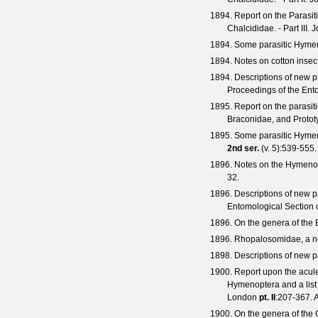
1894. Report on the Parasiti
Chalcididae. - Part III.
J
1894. Some parasitic Hymen
1894. Notes on cotton insect
1894. Descriptions of new p
Proceedings of the Ent
1895. Report on the parasit
Braconidae, and Protot
1895. Some parasitic Hymen
2nd ser.
(
v. 5
):539-555.
1896. Notes on the Hymenopt
32.
1896. Descriptions of new 
Entomological Section 
1896. On the genera of the
1896. Rhopalosomidae, a ne
1898. Descriptions of new 
1900. Report upon the acule
Hymenoptera and a list
London
pt. II
:207-367. 
1900. On the genera of the C